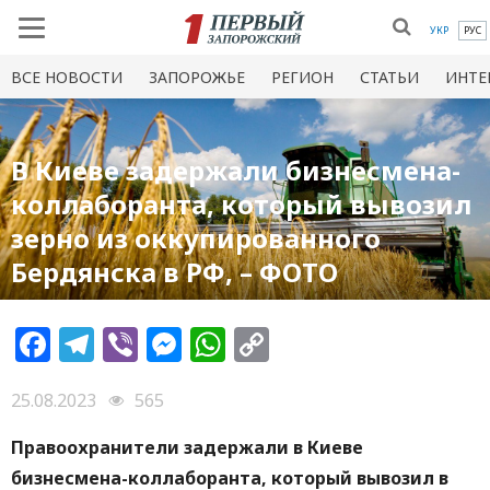
УКР
РУС
ВСЕ НОВОСТИ
ЗАПОРОЖЬЕ
РЕГИОН
СТАТЬИ
ИНТЕ
В Киеве задержали бизнесмена-
коллаборанта, который вывозил
зерно из оккупированного
Бердянска в РФ, – ФОТО
Facebook
Telegram
Viber
Messenger
WhatsApp
Copy
Link
25.08.2023
565
Правоохранители задержали в Киеве
бизнесмена-коллаборанта, который вывозил в