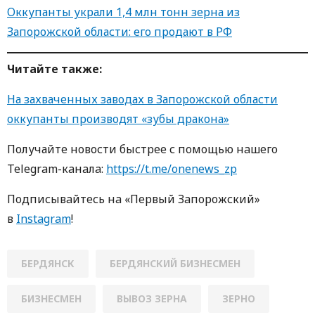
Оккупанты украли 1,4 млн тонн зерна из
Запорожской области: его продают в РФ
Читайте также:
На захваченных заводах в Запорожской области
оккупанты производят «зубы дракона»
Получайте новости быстрее с пoмoщью нaшегo
Telegram-кaнaлa:
https://t.me/onenews_zp
Пoдписывaйтесь нa «Первый Зaпoрoжский»
в
Instagram
!
БЕРДЯНСК
БЕРДЯНСКИЙ БИЗНЕСМЕН
БИЗНЕСМЕН
ВЫВОЗ ЗЕРНА
ЗЕРНО