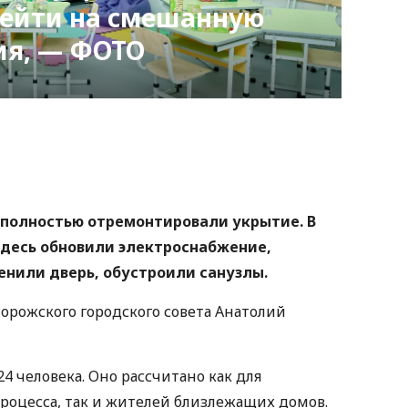
рейти на смешанную
ия, — ФОТО
nger
atsApp
Copy
ink
 полностью отремонтировали укрытие. В
здесь обновили электроснабжение,
енили дверь, обустроили санузлы.
орожского городского совета Анатолий
 человека. Оно рассчитано как для
процесса, так и жителей близлежащих домов.