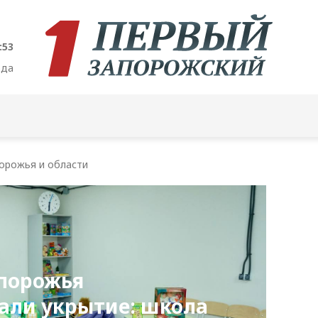
:54
ода
орожья и области
апорожья
али укрытие: школа