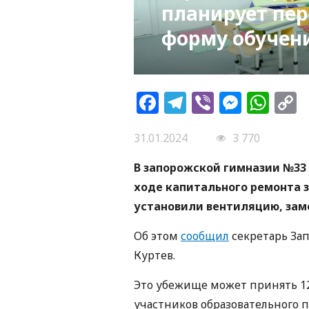
планирует пе
форму обучен
Facebook
Telegram
Viber
Messe
Wh
L
31.01.2024
3 770
В запорожской гимназии №33
ходе капитального ремонта 
установили вентиляцию, зам
Об этом
сообщил
секретарь Зап
Куртев.
Это убежище может принять 124
участников образовательного 