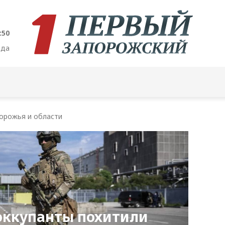
:51
ода
орожья и области
оккупанты похитили