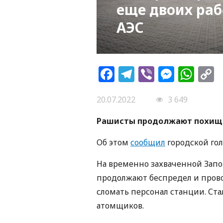
еще двоих ра
АЭС
Facebook
Telegram
Viber
Messe
Wh
L
20.07.2022
3 649
Рашисты продолжают похища
Об этом
сообщил
городской го
На временно захваченной Зап
продолжают беспредел и прово
сломать персонал станции. Ст
атомщиков.