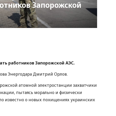
ботников Запорожской
nger
atsApp
Copy
ink
ть работников Запорожской АЭС.
лова Энергодара Дмитрий Орлов.
орожской атомной электростанции захватчики
кации, пытаясь морально и физически
ало известно о новых похищениях украинских