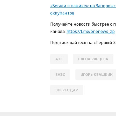
«Бегали в панике»: на Запоро
оккупантов
Получайте новости быстрее с 
кaнaлa:
https://t.me/onenews_zp
Пoдписывaйтесь нa «Первый 
АЭС
ЕЛЕНА РЯБЦЕВА
ЗАЭС
ИГОРЬ КВАШКИН
ЭНЕРГОДАР