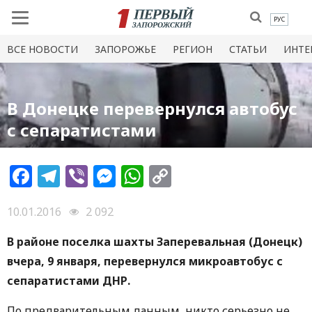
РУС
ВСЕ НОВОСТИ
ЗАПОРОЖЬЕ
РЕГИОН
СТАТЬИ
ИНТЕ
В Донецке перевернулся автобус
с сепаратистами
Facebook
Telegram
Viber
Messenger
WhatsApp
Copy
Link
10.01.2016
2 092
В районе поселка шахты Заперевальная (Донецк)
вчера, 9 января, перевернулся микроавтобус с
сепаратистами ДНР.
По предварительным данным, никто серьезно не