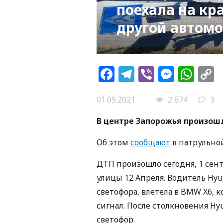
поехала на кр
другой автомо
Facebook
Telegram
Viber
Messe
Wh
L
01.09.2021
2 674
3
В центре Запорожья произош
Об этом
сообщают
в патрульно
ДТП произошло сегодня, 1 сент
улицы 12 Апреля. Водитель Hyun
светофора, влетела в BMW X6, 
сигнал. После столкновения Hy
светофор.