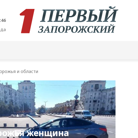
:47
ода
орожья и области
орожья женщина