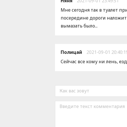
Няня
2021-09-01 23:49:51
Мне сегодня так в туалет пр
посередине дороги наложить
вымазать было...
Полицай
2021-09-01 20:40:1
Сейчас все кому ни лень, ез