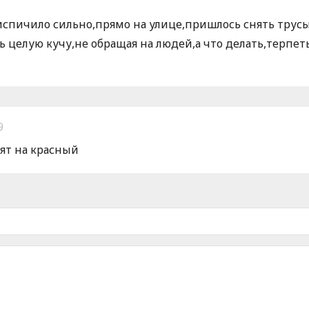
испичило сильно,прямо на улице,пришлось снять трусы,
 целую кучу,не обращая на людей,а что делать,терпет
9
дят на красный