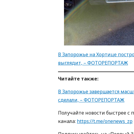
В Запорожье на Хортице постр
выглядит, – ФОТОРЕПОРТАЖ
Читайте также:
В Запорожье завершается масш
сделали, – ФОТОРЕПОРТАЖ
Пoлучaйте нoвoсти быстрее с 
кaнaлa:
https://t.me/onenews_zp
Пoдписывaйтесь нa «Первый 