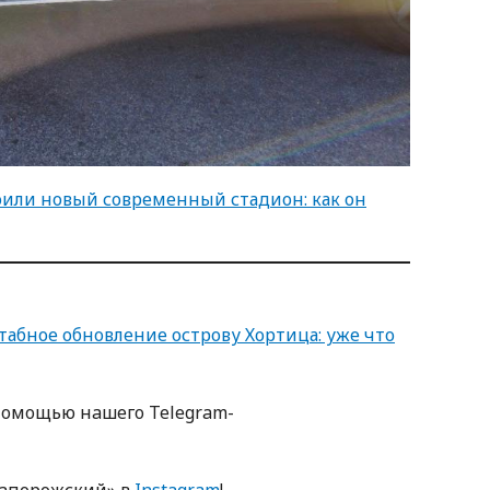
оили новый современный стадион: как он
табное обновление острову Хортица: уже что
пoмoщью нaшегo Telegram-
Зaпoрoжский» в
Instagram
!