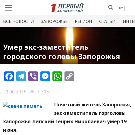
РУС
ВСЕ НОВОСТИ
ЗАПОРОЖЬЕ
РЕГИОН
СТАТЬИ
ИНТЕ
Умер экс-заместитель
городского головы Запорожья
Facebook
Telegram
Viber
Messenger
WhatsApp
Copy
Link
21.06.2016
1 315
Почетный житель Запорожья,
экс-заместитель горголовы
Запорожья Липский Генрих Николаевич умер 19
июня.