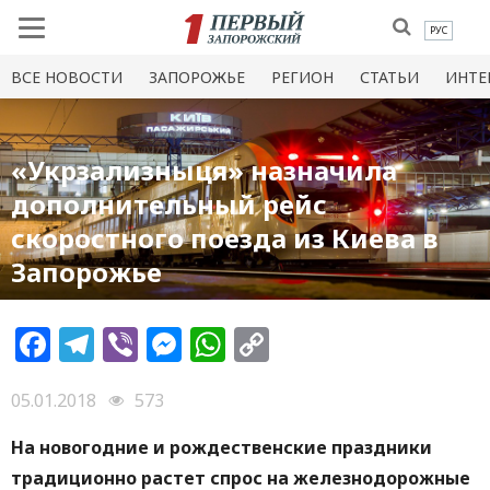
РУС
ВСЕ НОВОСТИ
ЗАПОРОЖЬЕ
РЕГИОН
СТАТЬИ
ИНТЕ
«Укрзализныця» назначила
дополнительный рейс
скоростного поезда из Киева в
Запорожье
Facebook
Telegram
Viber
Messenger
WhatsApp
Copy
Link
05.01.2018
573
На новогодние и рождественские праздники
традиционно растет спрос на железнодорожные