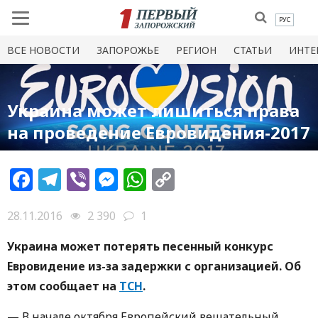
РУС
ВСЕ НОВОСТИ
ЗАПОРОЖЬЕ
РЕГИОН
СТАТЬИ
ИНТЕ
Украина может лишиться права
на проведение Евровидения-2017
Facebook
Telegram
Viber
Messenger
WhatsApp
Copy
Link
28.11.2016
2 390
1
Украина может потерять песенный конкурс
Евровидение из-за задержки с организацией. Об
этом сообщает на
ТСН
.
— В начале октября Европейский вещательный