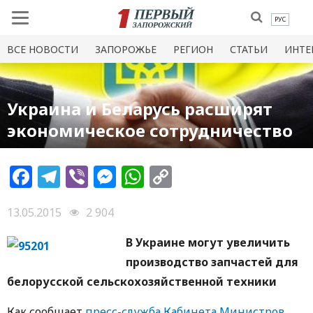
РУС
ВСЕ НОВОСТИ
ЗАПОРОЖЬЕ
РЕГИОН
СТАТЬИ
ИНТЕ
Украина и Беларусь расширят
экономическое сотрудничество
Facebook
Telegram
Viber
Messenger
WhatsApp
Copy
Link
13.05.2015
2 904
В Украине могут увеличить
производство запчастей для
белорусской сельскохозяйственной техники
Как сообщает
пресс-служба Кабинета Министров