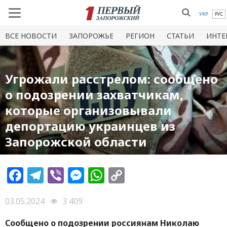
УКР
РУС
ВСЕ НОВОСТИ
ЗАПОРОЖЬЕ
РЕГИОН
СТАТЬИ
ИНТЕ
Угрожали расстрелом: сообщено
о подозрении захватчикам,
которые организовывали
депортацию украинцев из
Запорожской области
Facebook
Telegram
Viber
Messenger
WhatsApp
Copy
Link
03.05.2024
3 409
Сообщено о подозрении россиянам Николаю