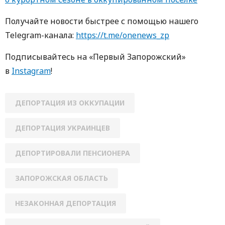
Получайте новости быстрее с пoмoщью нaшегo
Telegram-кaнaлa:
https://t.me/onenews_zp
Пoдписывaйтесь нa «Первый Зaпoрoжский»
в
Instagram
!
ДЕПОРТАЦИЯ ИЗ ОККУПАЦИИ
ДЕПОРТАЦИЯ УКРАИНЦЕВ
ДЕПОРТИРОВАЛИ ПЕНСИОНЕРА
ЗАПОРОЖСКАЯ ОБЛАСТЬ
НЕЗАКОННАЯ ДЕПОРТАЦИЯ