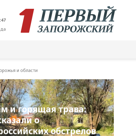
:48
ода
орожья и области
м и горящая трава:
сказали о
российских обстрелов