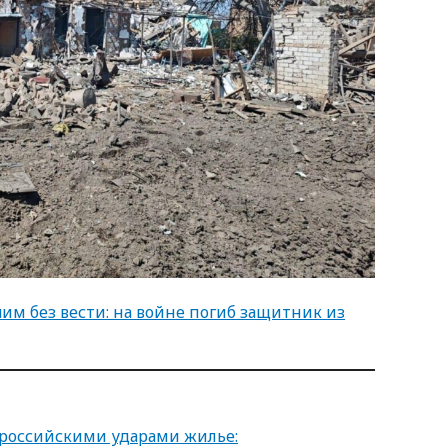
им без вести: на войне погиб защитник из
российскими ударами жилье: