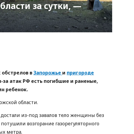
бласти за сутки, —
nger
atsApp
Copy
ink
х обстрелов в
Запорожье
и
пригороде
-за атак РФ есть погибшие и раненые,
н ребенок.
ожской области.
 достали из-под завалов тело женщины без
 потушили возгорание газорегуляторного
ых метра.