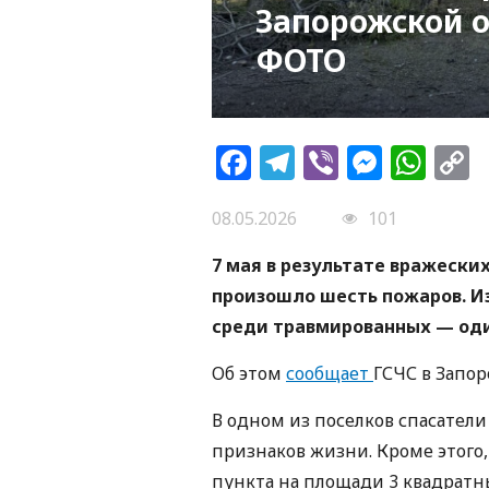
Запорожской о
ФОТО
Facebook
Telegram
Viber
Messe
Wh
L
08.05.2026
101
7 мая в результате вражески
произошло шесть пожаров. Из
среди травмированных — оди
Об этом
сообщает
ГСЧС в Запор
В одном из поселков спасатели
признаков жизни. Кроме этого,
пункта на площади 3 квадратн