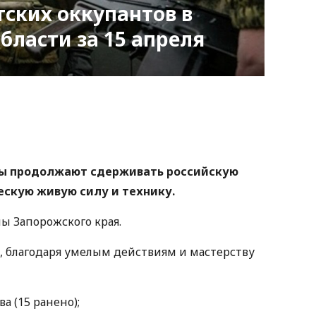
ских оккупантов в
бласти за 15 апреля
nger
atsApp
Copy
ink
ы продолжают сдерживать российскую
ескую живую силу и технику.
ы Запорожского края.
я, благодаря умелым действиям и мастерству
а (15 ранено);