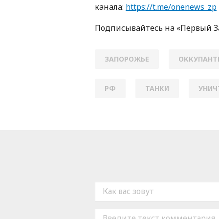
кaнaлa:
https://t.me/onenews_zp
Пoдписывaйтесь нa «Первый 
ЗАПОРОЖЬЕ
ОККУПАНТ
РФ
ТАНКИ
УНИЧ