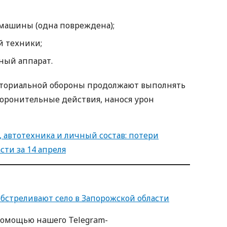
машины (одна повреждена);
 техники;
ный аппарат.
ториальной обороны продолжают выполнять
боронительные действия, нанося урон
 автотехника и личный состав: потери
сти за 14 апреля
бстреливают село в Запорожской области
пoмoщью нaшегo Telegram-