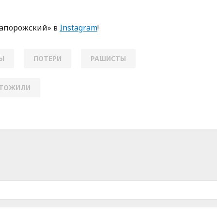
Зaпoрoжский» в
Instagram
!
Ы
ПОТЕРИ
РАШИСТЫ
ТОЖИЛИ