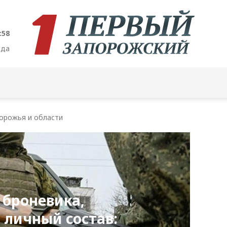
:59
ода
орожья и области
 броневика,
 личный состав: