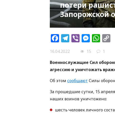
потери рашист
Запорожской о
Facebook
Telegram
Viber
Messe
Wh
L
16.04.2022
15
1
Военнослужащие Сил оборон
агрессию и уничтожать враж
Об этом
сообщают
Силы оборон
За прошедшие сутки, 15 апрел
наших воинов уничтожено:
шесть человек личного состав