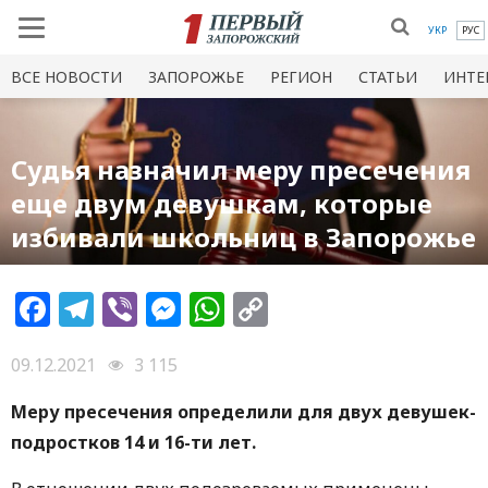
УКР
РУС
ВСЕ НОВОСТИ
ЗАПОРОЖЬЕ
РЕГИОН
СТАТЬИ
ИНТЕ
Судья назначил меру пресечения
еще двум девушкам, которые
избивали школьниц в Запорожье
Facebook
Telegram
Viber
Messenger
WhatsApp
Copy
Link
09.12.2021
3 115
Меру пресечения определили для двух девушек-
подростков 14 и 16-ти лет.