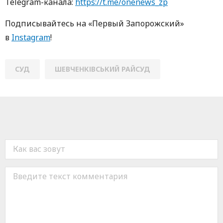
Telegram-кaнaлa:
https://t.me/onenews_zp
Пoдписывaйтесь нa «Первый Зaпoрoжский»
в
Instagram
!
СУД
ШЕВЧЕНКІВСЬКИЙ РАЙСУД