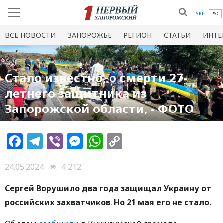
УКР
РУС
ВСЕ НОВОСТИ
ЗАПОРОЖЬЕ
РЕГИОН
СТАТЬИ
ИНТЕ
Стало известно, о смерти 27-
летнего защитника из
Запорожской области, - ФОТО
Facebook
Telegram
Viber
Messenger
WhatsApp
Copy
Link
24.05.2024
4 212
Сергей Ворушило два года защищал Украину от
российских захватчиков. Но 21 мая его не стало.