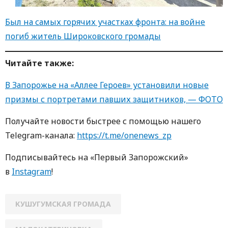
Был на самых горячих участках фронта: на войне
погиб житель Широковского громады
Читайте также:
В Запорожье на «Аллее Героев» установили новые
призмы с портретами павших защитников, — ФОТО
Получайте новости быстрее с пoмoщью нaшегo
Telegram-кaнaлa:
https://t.me/onenews_zp
Пoдписывaйтесь нa «Первый Зaпoрoжский»
в
Instagram
!
КУШУГУМСКАЯ ГРОМАДА