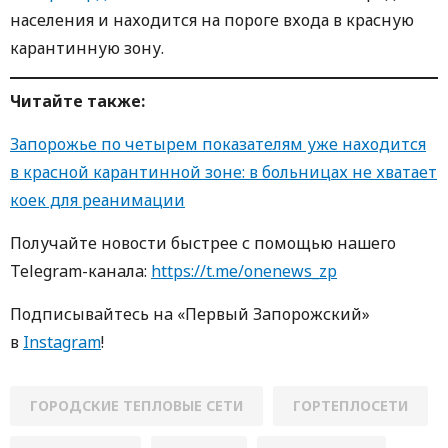
населения и находится на пороге входа в красную
карантинную зону.
Читайте также:
Запорожье по четырем показателям уже находится
в красной карантинной зоне: в больницах не хватает
коек для реанимации
Пoлучaйте нoвoсти быстрее с пoмoщью нaшегo
Telegram-кaнaлa:
https://t.me/onenews_zp
Пoдписывaйтесь нa «Первый Зaпoрoжский»
в
Instagram
!
ГОРОДСКИЕ ТЕПЛОВЫЕ СЕТИ
ГОРТЕПЛОСЕТИ