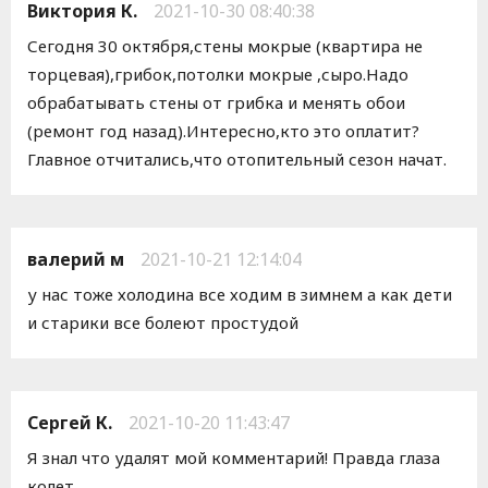
Виктория К.
2021-10-30 08:40:38
Сегодня 30 октября,стены мокрые (квартира не
торцевая),грибок,потолки мокрые ,сыро.Надо
обрабатывать стены от грибка и менять обои
(ремонт год назад).Интересно,кто это оплатит?
Главное отчитались,что отопительный сезон начат.
валерий м
2021-10-21 12:14:04
у нас тоже холодина все ходим в зимнем а как дети
и старики все болеют простудой
Сергей К.
2021-10-20 11:43:47
Я знал что удалят мой комментарий! Правда глаза
колет.