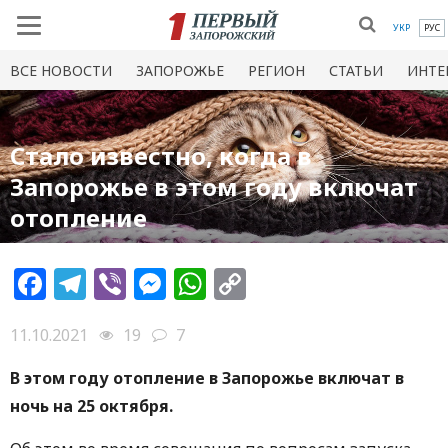
УКР
РУС
ВСЕ НОВОСТИ
ЗАПОРОЖЬЕ
РЕГИОН
СТАТЬИ
ИНТЕ
Стало известно, когда в
Запорожье в этом году включат
отопление
Facebook
Telegram
Viber
Messenger
WhatsApp
Copy
Link
11.10.2021
19
7
В этом году отопление в Запорожье включат в
ночь на 25 октября.