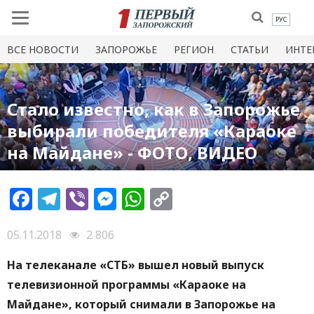
РУС
ВСЕ НОВОСТИ
ЗАПОРОЖЬЕ
РЕГИОН
СТАТЬИ
ИНТЕ
Стало известно, как в Запорожье
выбирали победителя «Караоке
на Майдане» - ФОТО, ВИДЕО
Facebook
Telegram
Viber
Messenger
WhatsApp
Copy
Link
05.11.2018
2 806
На телеканале «СТБ» вышел новый выпуск
телевизионной программы «Караоке на
Майдане», который снимали в Запорожье на