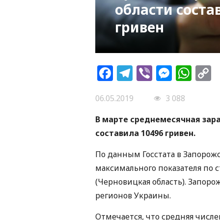
области соста
гривен
Facebook
Telegram
Viber
Messe
Wh
L
06.05.2019
3 088
В марте среднемесячная зар
составила 10496 гривен.
По данным Госстата в Запорожск
максимального показателя по с
(Черновицкая область). Запоро
регионов Украины.
Отмечается, что средняя числ