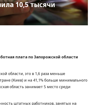
вила 10,5 тысячи
nger
atsApp
Copy
ink
аботная плата по Запорожской области
ой области, это в 1,6 раза меньше
тране (Киев) и на 41,1% больше минимального
жская область занимает 5 место среди
енность штатных работников, занятых на