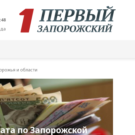
:49
ода
орожья и области
ата по Запорожской