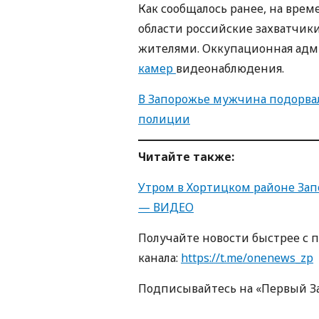
Как сообщалось ранее, на вре
области российские захватчик
жителями. Оккупационная ад
камер
видеонаблюдения.
В Запорожье мужчина подорвал
полиции
Читайте также:
Утром в Хортицком районе Зап
— ВИДЕО
Получайте новости быстрее с 
канала:
https://t.me/onenews_zp
Подписывайтесь на «Первый З