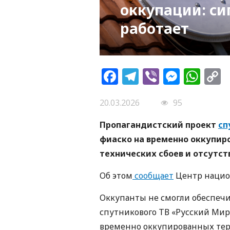
оккупации: си
работает
Facebook
Telegram
Viber
Messe
Wh
L
20.03.2026
95
Пропагандистский проект
сп
фиаско на временно оккупир
технических сбоев и отсутст
Об этом
сообщает
Центр нацио
Оккупанты не смогли обеспечи
спутникового ТВ «Русский Мир
временно оккупированных тер