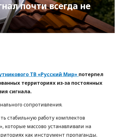
гнал почти всегда не
nger
atsApp
Copy
ink
утникового ТВ «Русский Мир»
потерпел
ованных территориях из-за постоянных
вия сигнала.
нального сопротивления.
ть стабильную работу комплектов
», которые массово устанавливали на
риториях как инструмент пропаганды.