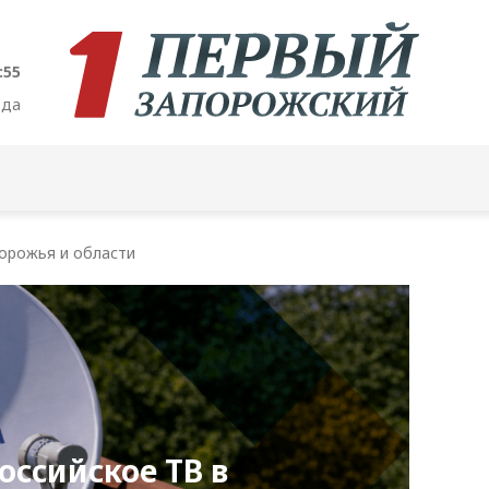
:56
ода
орожья и области
оссийское ТВ в