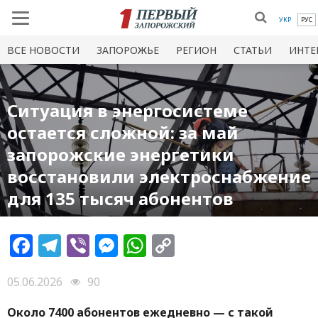
УКР
РУС
ВСЕ НОВОСТИ
ЗАПОРОЖЬЕ
РЕГИОН
СТАТЬИ
ИНТЕ
Ситуация в энергосистеме
остается сложной: за май
запорожские энергетики
восстановили электроснабжение
для 135 тысяч абонентов
Facebook
Telegram
Viber
Messenger
WhatsApp
Copy
Link
05.06.2026
90
Около 7400 абонентов ежедневно — с такой