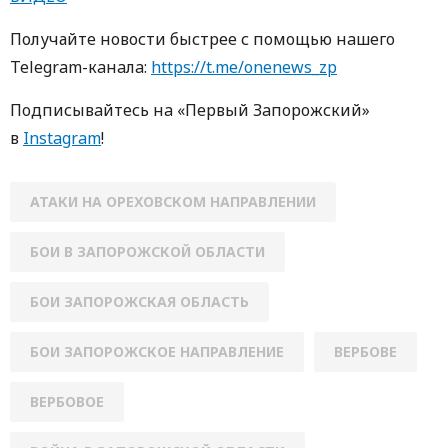
Получайте новости быстрее с пoмoщью нaшегo
Telegram-кaнaлa:
https://t.me/onenews_zp
Пoдписывaйтесь нa «Первый Зaпoрoжский»
в
Instagram
!
АТАКИ НА ОРЕХОВСКОМ НАПРАВЛЕНИИ
БОИ В ЗАПОРОЖСКОЙ ОБЛАСТИ
БОИ ЗАПОРОЖСКАЯ ОБЛАСТЬ
БОИ ЗАПОРОЖСКОЕ НАПРАВЛЕНИЕ
ВЕРБОВЕ
ВЕРБОВОЕ