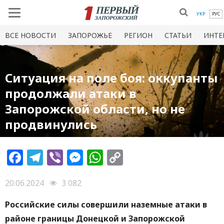
УКР
РУС
ВСЕ НОВОСТИ
ЗАПОРОЖЬЕ
РЕГИОН
СТАТЬИ
ИНТЕ
Ситуация на поле боя: оккупанты
продолжали атаки в
Запорожской области, но не
продвинулись
Facebook
Telegram
Viber
Messenger
WhatsApp
Copy
Link
20.06.2024
3 082
Российские силы совершили наземные атаки в
районе границы Донецкой и Запорожской