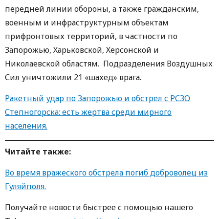
передней линии обороны, а также гражданским,
военным и инфраструктурным объектам
прифронтовых территорий, в частности по
Запорожью, Харьковской, Херсонской и
Николаевской областям. Подразделения Воздушных
Сил уничтожили 21 «шахед» врага.
Ракетный удар по Запорожью и обстрел с РСЗО
Степногорска: есть жертва среди мирного
населения.
Читайте такж
е:
Во время вражеского обстрела погиб доброволец из
Гуляйполя.
Получайте новости быстрее с пoмoщью нaшегo