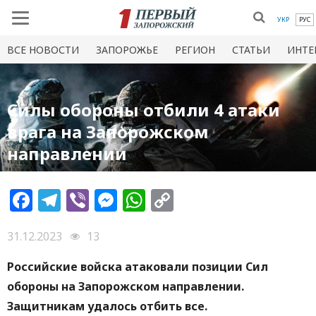
УКР
РУС
ВСЕ НОВОСТИ
ЗАПОРОЖЬЕ
РЕГИОН
СТАТЬИ
ИНТЕ
Силы обороны отбили 4 атаки
врага на Запорожском
направлении
Facebook
Telegram
Viber
Messenger
WhatsApp
Copy
Link
31.12.2023
13
Российские войска атаковали позиции Сил
обороны на Запорожском направлении.
Защитникам удалось отбить все.