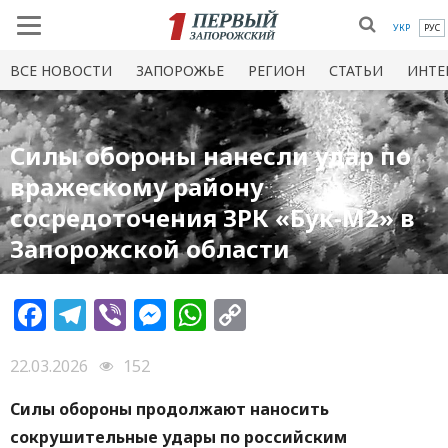
УКР
РУС
ВСЕ НОВОСТИ
ЗАПОРОЖЬЕ
РЕГИОН
СТАТЬИ
ИНТЕ
Силы обороны нанесли удар по
вражескому району
сосредоточения ЗРК «Бук-М2» в
Запорожской области
Facebook
Telegram
Viber
Messenger
WhatsApp
Copy
Link
22.03.2026
152
Силы обороны продолжают наносить
сокрушительные удары по российским