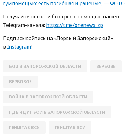
гумпомощью: есть погибшая и раненые, — ФОТО
Получайте новости быстрее с пoмoщью нaшегo
Telegram-кaнaлa:
https://t.me/onenews_zp
Пoдписывaйтесь нa «Первый Зaпoрoжский»
в
Instagram
!
БОИ В ЗАПОРОЖСКОЙ ОБЛАСТИ
ВЕРБОВЕ
ВЕРБОВОЕ
ВОЙНА В ЗАПОРОЖСКОЙ ОБЛАСТИ
ГДЕ ИДУТ БОИ В ЗАПОРОЖСКОЙ ОБЛАСТИ
ГЕНШТАБ ВСУ
ГЕНШТАБ ЗСУ