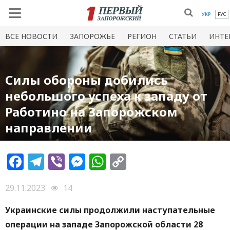
УКР
РУС
ВСЕ НОВОСТИ
ЗАПОРОЖЬЕ
РЕГИОН
СТАТЬИ
ИНТЕ
Силы обороны добились
небольшого успеха к западу от
Работино на Запорожском
направлении
Facebook
Telegram
Viber
Messenger
WhatsApp
Copy
Link
29.11.2023
14
Украинские силы продолжили наступательные
операции на западе Запорожской области 28