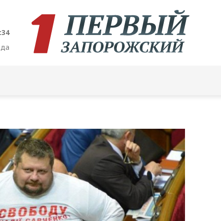
:35
ода