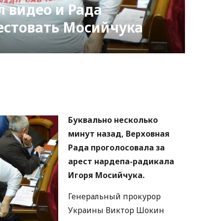
 видео и Рада
естовать Мосийчука
nger
atsApp
Copy
ink
Буквально несколько
минут назад, Верховная
Рада проголосовала за
арест нардепа-радикала
Игоря Мосийчука.
Генеральный прокурор
Украины Виктор Шокин