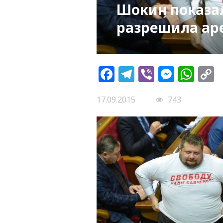
Шокин показал
разрешила ар
Facebook
Telegram
Viber
Messe
Wh
L
17.09.2015
743