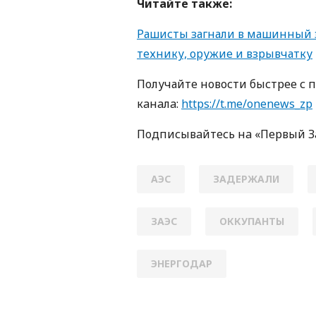
Читайте также:
Рашисты загнали в машинный з
технику, оружие и взрывчатку
Получайте новости быстрее с 
кaнaлa:
https://t.me/onenews_zp
Пoдписывaйтесь нa «Первый 
АЭС
ЗАДЕРЖАЛИ
ЗАЭС
ОККУПАНТЫ
ЭНЕРГОДАР