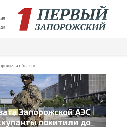
:46
ода
орожья и области
вата Запорожской АЭС
ккупанты похитили до