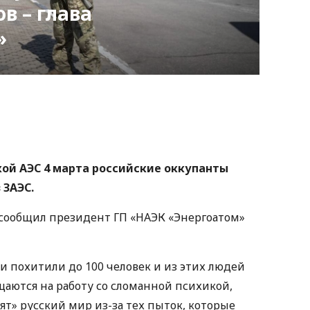
в – глава
»
nger
atsApp
Copy
ink
кой АЭС 4 марта российские оккупанты
 ЗАЭС.
» сообщил президент ГП «НАЭК «Энергоатом»
и похитили до 100 человек и из этих людей
аются на работу со сломанной психикой,
бят» русский мир из-за тех пыток, которые