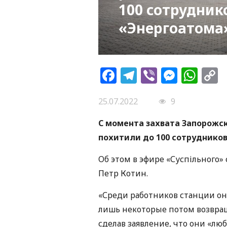
100 сотруднико
«Энергоатома
Facebook
Telegram
Viber
Messe
Wh
L
25.07.2022
9
С момента захвата Запорожс
похитили до 100 сотрудников
Об этом в эфире «Суспільного
Петр Котин.
«Среди работников станции он
лишь некоторые потом возвращ
сделав заявление, что они «лю