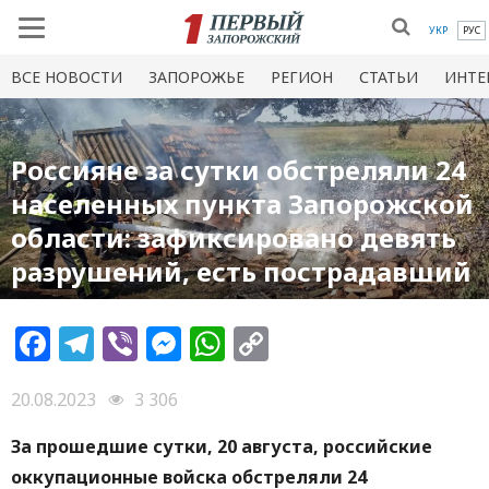
УКР
РУС
ВСЕ НОВОСТИ
ЗАПОРОЖЬЕ
РЕГИОН
СТАТЬИ
ИНТЕ
Россияне за сутки обстреляли 24
населенных пункта Запорожской
области: зафиксировано девять
разрушений, есть пострадавший
Facebook
Telegram
Viber
Messenger
WhatsApp
Copy
Link
20.08.2023
3 306
За прошедшие сутки, 20 августа, российские
оккупационные войска обстреляли 24