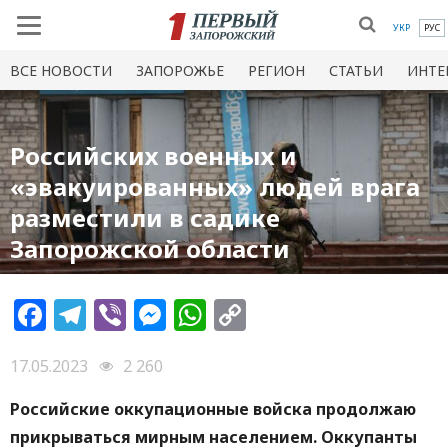
УКР
РУС
ВСЕ НОВОСТИ
ЗАПОРОЖЬЕ
РЕГИОН
СТАТЬИ
ИНТЕ
Российских военных и
«эвакуированных» людей врага
разместили в садике
Запорожской области
Facebook
Telegram
Viber
Messenger
WhatsApp
Copy
Link
17.05.2023
2 260
Российские оккупационные войска продолжаю
прикрываться мирным населением. Оккупанты