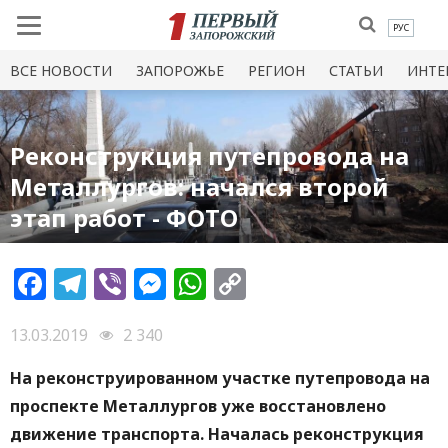
РУС
ВСЕ НОВОСТИ
ЗАПОРОЖЬЕ
РЕГИОН
СТАТЬИ
ИНТЕ
Реконструкция путепровода на
Металлургов: начался второй
этап работ - ФОТО
Facebook
Telegram
Viber
Messenger
WhatsApp
Copy
Link
13.03.2019
2 340
На реконструированном участке путепровода на
проспекте Металлургов уже восстановлено
движение транспорта. Началась реконструкция