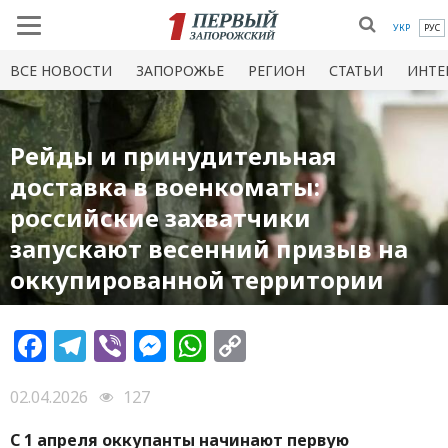
УКР
РУС
ВСЕ НОВОСТИ
ЗАПОРОЖЬЕ
РЕГИОН
СТАТЬИ
ИНТЕ
Рейды и принудительная
доставка в военкоматы:
российские захватчики
запускают весенний призыв на
оккупированной территории
Facebook
Telegram
Viber
Messenger
WhatsApp
Copy
Link
02.04.2026
127
С 1 апреля оккупанты начинают первую