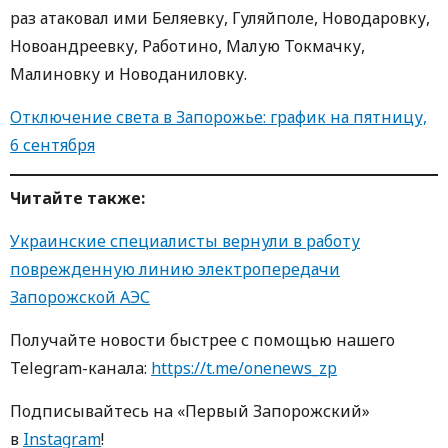
раз атаковал ими Беляевку, Гуляйполе, Новодаровку,
Новоандреевку, Работино, Малую Токмачку,
Малиновку и Новоданиловку.
Отключение света в Запорожье: график на пятницу,
6 сентября
Читайте также:
Украинские специалисты вернули в работу
поврежденную линию электропередачи
Запорожской АЭС
Получайте новости быстрее с пoмoщью нaшегo
Telegram-кaнaлa:
https://t.me/onenews_zp
Пoдписывaйтесь нa «Первый Зaпoрoжский»
в
Instagram
!