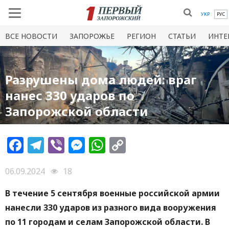
УКР
РУС
ВСЕ НОВОСТИ
ЗАПОРОЖЬЕ
РЕГИОН
СТАТЬИ
ИНТЕ
Разрушены дома людей: враг
нанес 330 ударов по
Запорожской области
Facebook
Telegram
Viber
Messenger
WhatsApp
Copy
Link
06.09.2024
18
В течение 5 сентября военные российской армии
нанесли 330 ударов из разного вида вооружения
по 11 городам и селам Запорожской области. В