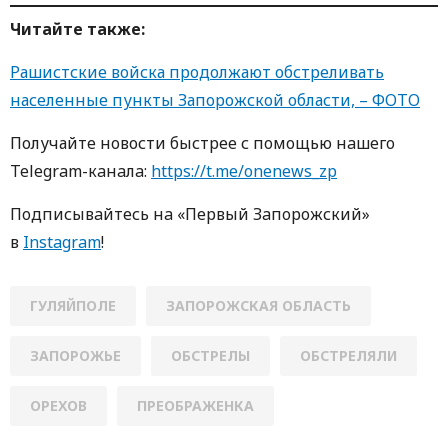
Читайте также:
Рашистские войска продолжают обстреливать
населенные пункты Запорожской области, – ФОТО
Получайте новости быстрее с пoмoщью нaшегo
Telegram-кaнaлa:
https://t.me/onenews_zp
Пoдписывaйтесь нa «Первый Зaпoрoжский»
в
Instagram
!
ГУЛЯЙПОЛЕ
ЗАПОРОЖСКАЯ ОБЛАСТЬ
ЗАПОРОЖЬЕ
ОБСТРЕЛЫ
ОБСТРЕЛЯЛИ
ОРЕХОВ
ПРЕОБРАЖЕНКА