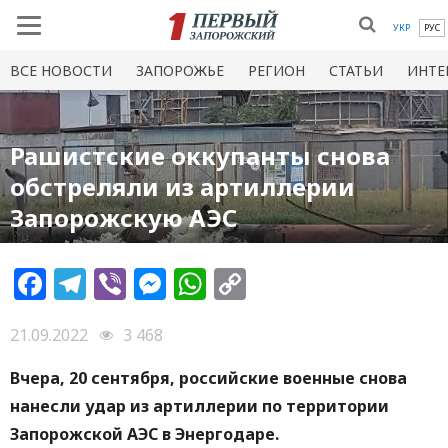
УКР
РУС
ВСЕ НОВОСТИ
ЗАПОРОЖЬЕ
РЕГИОН
СТАТЬИ
ИНТЕ
Рашистские оккупанты снова
обстреляли из артиллерии
Запорожскую АЭС
Facebook
Telegram
Viber
Messenger
WhatsApp
Copy
Link
21.09.2022
3 468
Вчера, 20 сентября, российские военные снова
нанесли удар из артиллерии по территории
Запорожской АЭС в Энергодаре.