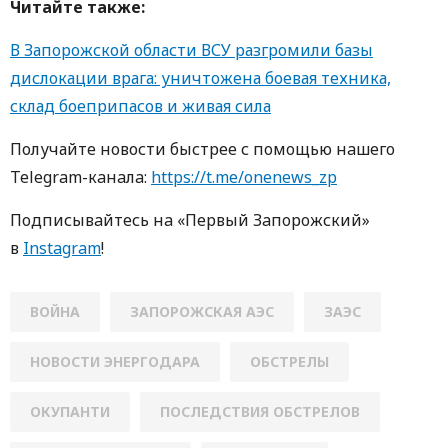
Читайте также:
В Запорожской области ВСУ разгромили базы
дислокации врага: уничтожена боевая техника,
склад боеприпасов и живая сила
Получайте новости быстрее с пoмoщью нaшегo
Telegram-кaнaлa:
https://t.me/onenews_zp
Пoдписывaйтесь нa «Первый Зaпoрoжский»
в
Instagram
!
ВОЙНА
ЗАПОРОЖСКАЯ АЭС
ЗАЭС
НОВОСТИ ЭНЕРГОДАРА
ОБСТРЕЛЫ
ОКУПАНТИ
ПОСЛЕДСТВИЯ ОБСТРЕЛОВ