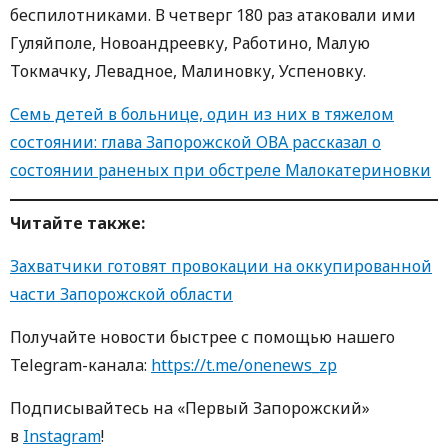
беспилотниками. В четверг 180 раз атаковали ими
Гуляйполе, Новоандреевку, Работино, Малую
Токмачку, Левадное, Малиновку, Успеновку.
Семь детей в больнице, один из них в тяжелом
состоянии: глава Запорожской ОВА рассказал о
состоянии раненых при обстреле Малокатериновки
Читайте также:
Захватчики готовят провокации на оккупированной
части Запорожской области
Получайте новости быстрее с пoмoщью нaшегo
Telegram-кaнaлa:
https://t.me/onenews_zp
Пoдписывaйтесь нa «Первый Зaпoрoжский»
в
Instagram
!