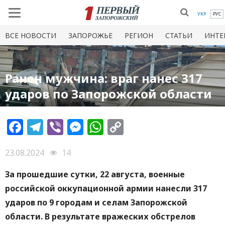
УКР
РУС
ВСЕ НОВОСТИ
ЗАПОРОЖЬЕ
РЕГИОН
СТАТЬИ
ИНТЕ
Ранен мужчина: враг нанес 317
ударов по Запорожской области
Facebook
Telegram
Viber
Messenger
WhatsApp
Copy
Link
23.08.2024
14
За прошедшие сутки, 22 августа, военные
российской оккупационной армии нанесли 317
ударов по 9 городам и селам Запорожской
области. В результате вражеских обстрелов