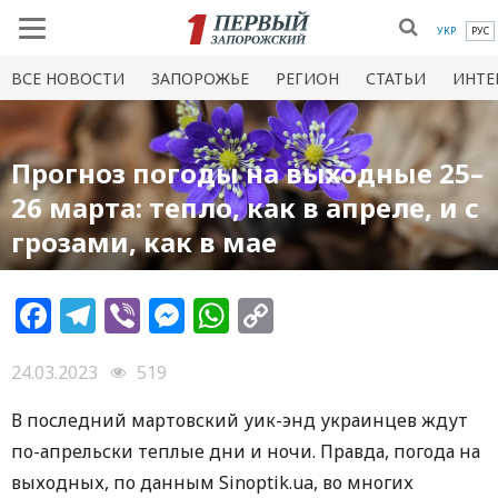
УКР
РУС
ВСЕ НОВОСТИ
ЗАПОРОЖЬЕ
РЕГИОН
СТАТЬИ
ИНТЕ
Прогноз погоды на выходные 25–
26 марта: тепло, как в апреле, и с
грозами, как в мае
Facebook
Telegram
Viber
Messenger
WhatsApp
Copy
Link
24.03.2023
519
В последний мартовский уик-энд украинцев ждут
по-апрельски теплые дни и ночи. Правда, погода на
выходных, по данным Sinoptik.ua, во многих