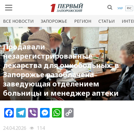
УКР
РУС
ВСЕ НОВОСТИ
ЗАПОРОЖЬЕ
РЕГИОН
СТАТЬИ
ИНТЕ
Продавали
незарегистрированные
лекарства для онкобольных: в
Запорожье разоблачена
заведующая отделением
больницы и менеджер аптеки
Facebook
Telegram
Viber
Messenger
WhatsApp
Copy
Link
24.04.2026
114