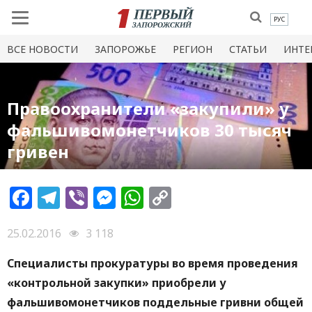
РУС
ВСЕ НОВОСТИ
ЗАПОРОЖЬЕ
РЕГИОН
СТАТЬИ
ИНТЕ
Правоохранители «закупили» у
фальшивомонетчиков 30 тысяч
гривен
Facebook
Telegram
Viber
Messenger
WhatsApp
Copy
Link
25.02.2016
3 118
Специалисты прокуратуры во время проведения
«контрольной закупки» приобрели у
фальшивомонетчиков поддельные гривни общей