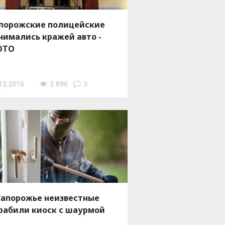
порожские полицейские
нимались кражей авто -
ОТО
12.2016
3 896
3
Запорожье неизвестные
рабили киоск с шаурмой