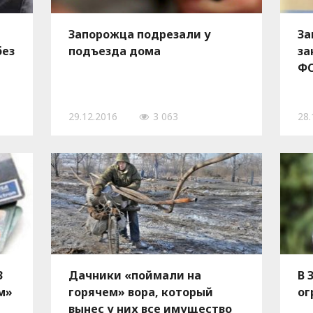
Запорожца подрезали у
За
без
подъезда дома
за
Ф
29.12.2016
3 063
28.
3
Дачники «поймали на
В 
м»
горячем» вора, который
ог
вынес у них все имущество