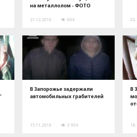
на металлолом - ФОТО
21.12.2016
604
02.
В Запорожье задержали
В 
"
автомобильных грабителей
мо
от
15.11.2016
3 954
18.