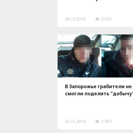
26.12.2016
3 555
В Запорожье грабители не
смогли поделить "добычу
22.11.2016
2 457