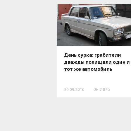
День сурка: грабители
дважды похищали один и
тот же автомобиль
30.09.2016
2 825