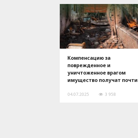
Компенсацию за
поврежденное и
уничтоженное врагом
имущество получат почти
3,5 тысячи жителей
04.07.2025
3 958
Запорожской области