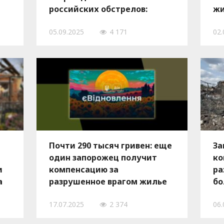
российских обстрелов:
жи
почему стоит проверить
вр
05.09.2025
4 171
02.
документы
Почти 290 тысяч гривен: еще
За
один запорожец получит
ко
и
компенсацию за
ра
а
разрушенное врагом жилье
бо
ми
17.07.2025
2 374
06.