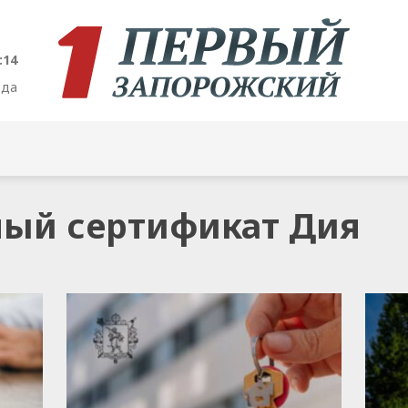
:15
ода
ный сертификат Дия