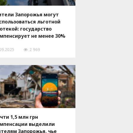
тели Запорожья могут
спользоваться льготной
отекой: государство
мпенсирует не менее 30%
оимости новой квартиры
09.2025
2 969
чти 1,5 млн грн
мпенсации выделили
телям Запорожья, чье