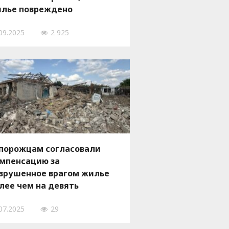
лье повреждено
ажескими ударами
09.2025
2 925
порожцам согласовали
мпенсацию за
зрушенное врагом жилье
лее чем на девять
ллионов гривен
07.2025
29