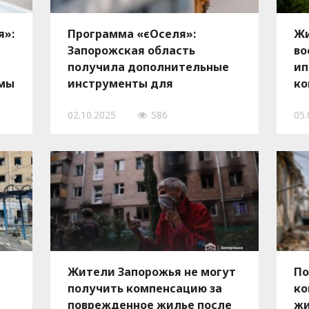
я»:
Программа «єОселя»:
Жи
Запорожская область
во
получила дополнительные
ип
ммы
инструменты для
ко
поддержки жителей,
ст
02.10.2025
586
05.
которые нуждаются в жилье
Жители Запорожья не могут
По
получить компенсацию за
ко
поврежденное жилье после
жи