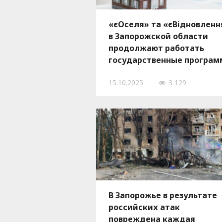
«єОселя» та «єВідновленн
в Запорожской области
продолжают работать
государственные програ
по обеспечению жильем
15.10.2025
3 129
В Запорожье в результате
российских атак
повреждена каждая