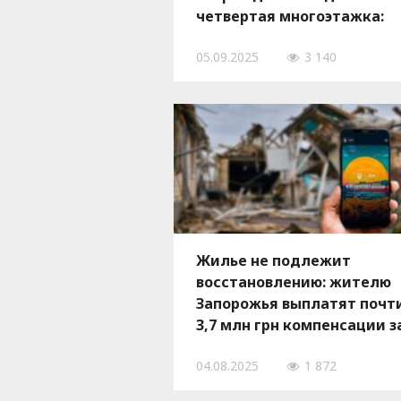
четвертая многоэтажка:
некоторые получили
05.09.2025
3 140
повреждения три-четыре
раза
Жилье не подлежит
восстановлению: жителю
Запорожья выплатят почт
3,7 млн грн компенсации з
разрушенное жилье
04.08.2025
1 872