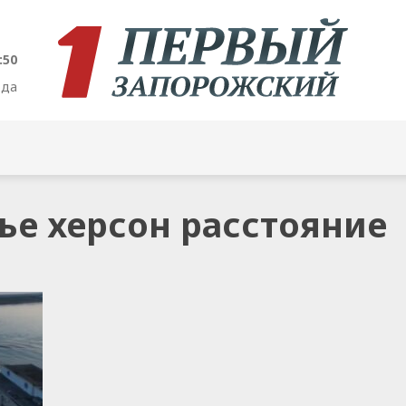
:50
ода
жье херсон расстояние