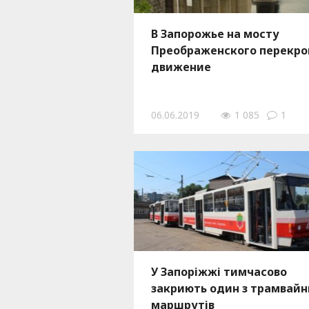
В Запорожье на мосту
Преображенского перекр
движение
06.06.2019
1 085
1
У Запоріжжі тимчасово
закриють один з трамвайн
маршрутів