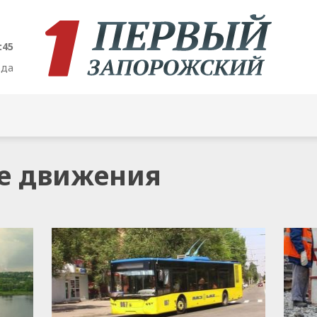
:45
ода
ие движения