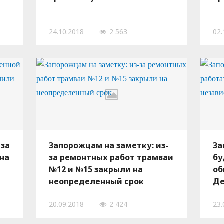
24.10.2018
2 563
02.
-за
Запорожцам на заметку: из-
За
на
за ремонтных работ трамваи
бу
№12 и №15 закрыли на
об
неопределенный срок
Де
20.09.2018
2 424
23.