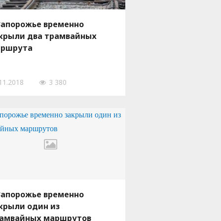
Запорожье временно
крыли два трамвайных
ршрута
11.2018
3 380
Запорожье временно
крыли один из
амвайных маршрутов