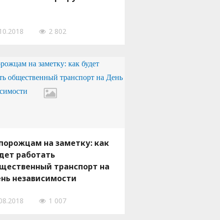
10.2018
2 802
порожцам на заметку: как
дет работать
щественный транспорт на
нь независимости
08.2018
1 007