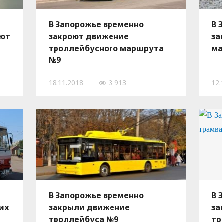
В Запорожье временно
В 
оют
закроют движение
за
троллейбусного маршрута
ма
№9
18.11.2018
3 913
12.
В Запорожье временно
В 
их
закрыли движение
за
троллейбуса №9
тр