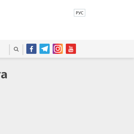
РУС
та