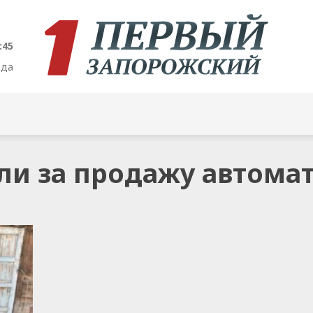
:45
ода
али за продажу автома