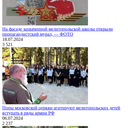
На фасаде захваченной мелитопольской школы открыли
пропагандистский мурал, — ФОТО
18.07.2024
3 521
Попы московской церкви агитируют мелитопольских детей
вступать в ряды армии РФ
06.07.2024
2 237