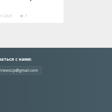
11.2023
7
заться с нами:
1newszp@gmail.com