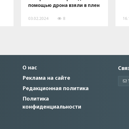
помощью дрона взяли в плен
вражеского пехотинца, —
03.02.2024
8
16.
ВИДЕО
О нас
Свя
Реклама на сайте
Редакционная политика
Политика
конфиденциальности