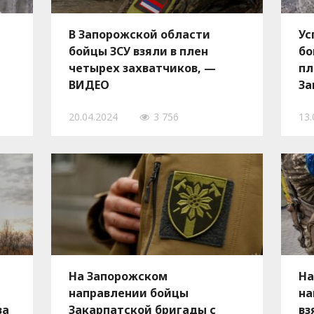
В Запорожской области
Ус
бойцы ЗСУ взяли в плен
бо
четырех захватчиков, —
пл
ВИДЕО
За
—
20.04.2024
3 756
13.
На Запорожском
На
направлении бойцы
на
за
Закарпатской бригады с
вз