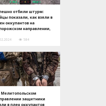
пешно отбили штурм:
йцы показали, как взяли в
ен оккупантов на
порожском направлении,
 ВИДЕО
02.2024
584
 Мелитопольском
правлении защитники
яли в плен оккупантов