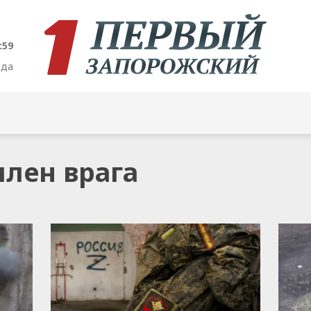
:59
ода
 плен врага