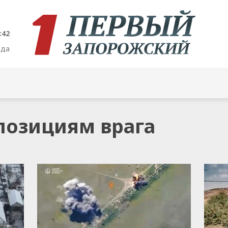
:43
ода
 позициям врага