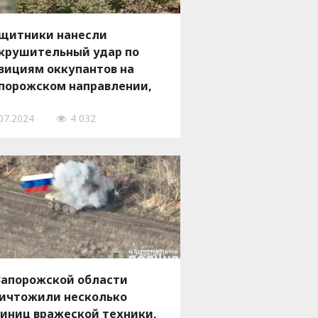
щитники нанесли
крушительный удар по
зициям оккупантов на
порожском направлении,
 ВИДЕО
07.2024
4 032
Запорожской области
ичтожили несколько
иниц вражеской техники,