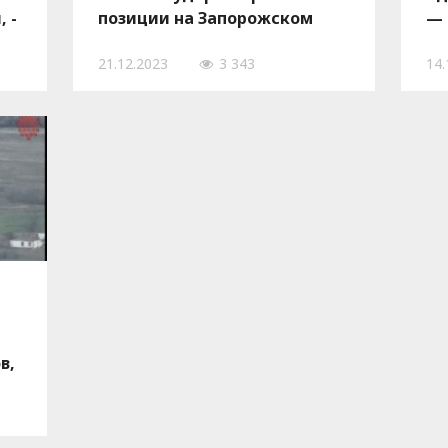
 -
позиции на Запорожском
—
направлении, — ВИДЕО
21.12.2023
3 343
14.
в,
-