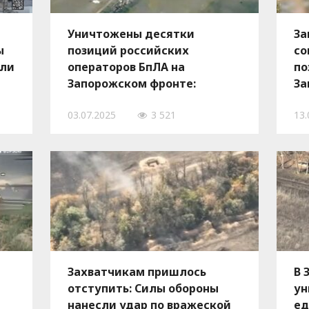
Уничтожены десятки
За
ы
позиций российских
со
сли
операторов БпЛА на
по
Запорожском фронте:
За
комплексная операция
—
03.07.2025
3 521
13.
украинских защитников, —
ВИДЕО
Захватчикам пришлось
В 
отступить: Силы обороны
ун
нанесли удар по вражеской
ед