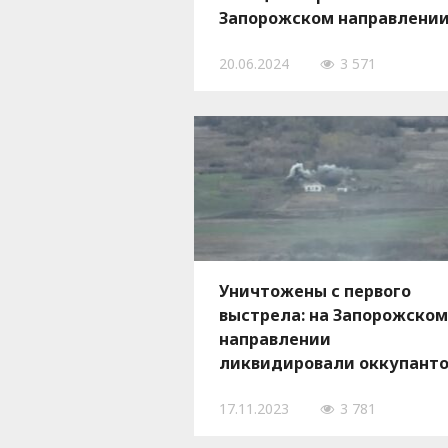
Запорожском направлении,
ВИДЕО
20.06.2024
3 571
Уничтожены с первого
выстрела: на Запорожском
направлении
ликвидировали оккупанто
которые запускали дроны
17.11.2023
3 781
камикадзе, — ВИДЕО