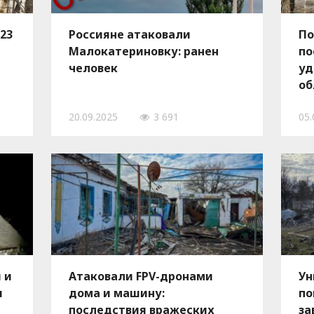
523
Россияне атаковали
По
Малокатериновку: ранен
по
человек
уд
об
20.09.2025
3 691
05.
 и
Атаковали FPV-дронами
Ун
я
дома и машину:
по
последствия вражеских
за