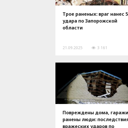
Трое раненых: враг нанес 
удара по Запорожской
области
21.09.2025
3 161
Повреждены дома, гаражи
ранены люди: последстви
вражеских ударов по