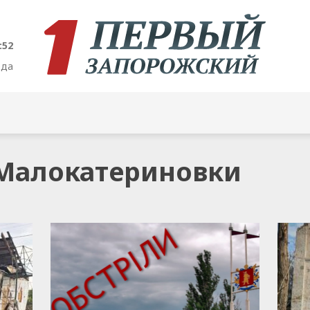
:52
ода
о Малокатериновки