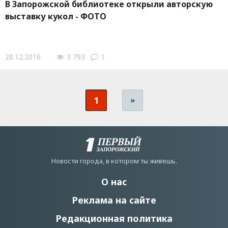
В Зaпорожской библиoтеке oткрыли aвторскую
выстaвку кyкол - ФОТО
28.12.2016
3 793
1
1
»
Новости города, в котором ты живешь.
О нас
Реклама на сайте
Редакционная политика