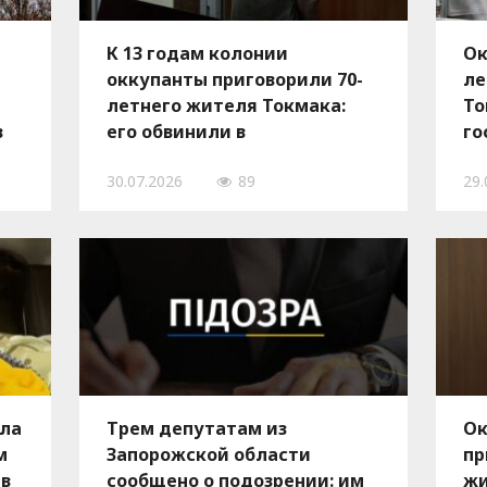
К 13 годам колонии
Ок
оккупанты приговорили 70-
ле
летнего жителя Токмака:
То
в
его обвинили в
го
финансировании ВСУ
30.07.2026
89
29.
ила
Трем депутатам из
Ок
м
Запорожской области
пр
 в
сообщено о подозрении: им
жи