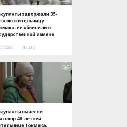
купанты задержали 35-
тнюю жительницу
кмака: ее обвинили в
сударственной измене
07.2026
216
купанты вынесли
иговор 48-летней
тельнице Токмака,