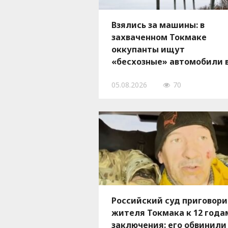
Взялись за машины: в
захваченном Токмаке
оккупанты ищут
«бесхозные» автомобили 
гаражах для передачи
05.08.2026
70
своим солдатам
Российский суд приговор
жителя Токмака к 12 года
заключения: его обвинили