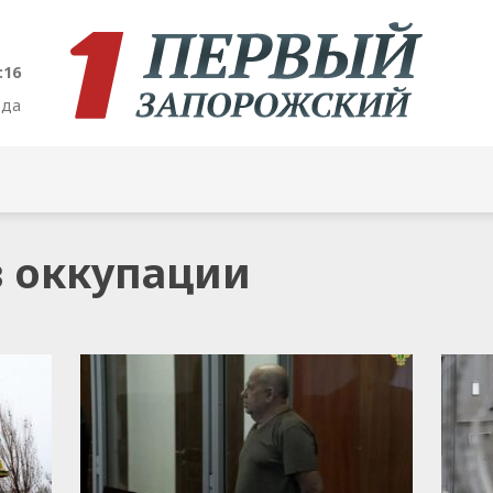
:17
ода
в оккупации