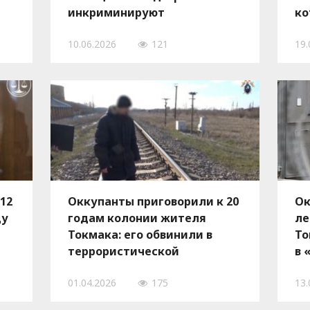
инкриминируют
ко
коллаборационистскую
«г
10.06.2026
121
19.
деятельность
12
Оккупанты приговорили к 20
Ок
цу
годам колонии жителя
ле
Токмака: его обвинили в
То
террористической
в 
деятельности
01.04.2026
175
13.