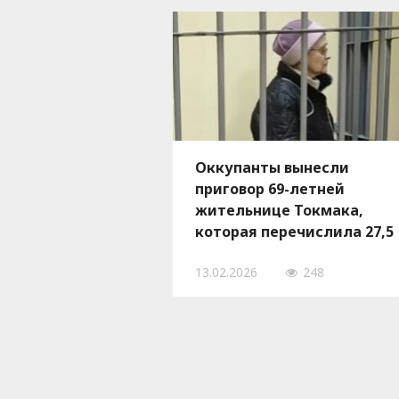
Оккупанты вынесли
приговор 69-летней
жительнице Токмака,
которая перечислила 27,5
тыс. грн на ВСУ
13.02.2026
248