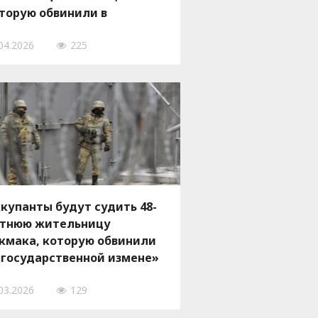
торую обвинили в
осизмене»
04.2026
225
купанты будут судить 48-
тнюю жительницу
кмака, которую обвинили
«государственной измене»
03.2026
129