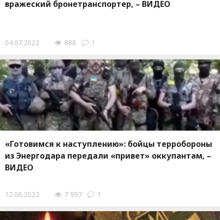
вражеский бронетранспортер, – ВИДЕО
04.07.2022
888
1
«Готовимся к наступлению»: бойцы терробороны
из Энергодара передали «привет» оккупантам, –
ВИДЕО
12.06.2022
7 997
1