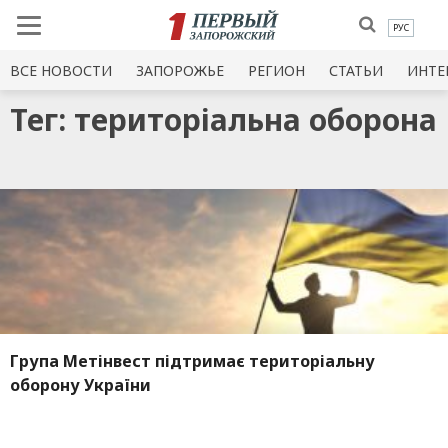
РУС
ВСЕ НОВОСТИ
ЗАПОРОЖЬЕ
РЕГИОН
СТАТЬИ
ИНТЕ
Тег: територіальна оборона
Група Метінвест підтримає територіальну
оборону України