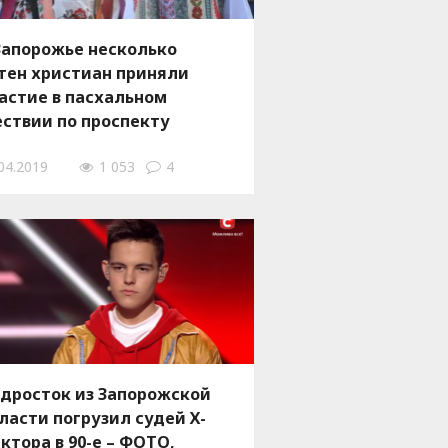
Запорожье несколько
тен христиан приняли
астие в пасхальном
ствии по проспекту
борному – ФОТО, ВИДЕО
04.2019
1 053
4
дросток из Запорожской
ласти погрузил судей Х-
ктора в 90-е – ФОТО,