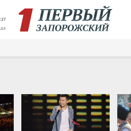
:28
ода