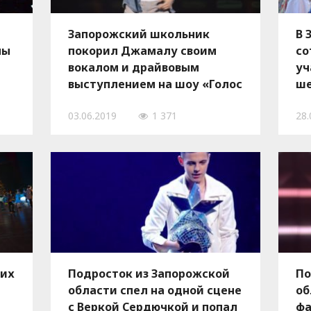
Запорожский школьник
В 
ны
покорил Джамалу своим
со
вокалом и драйвовым
уч
выступлением на шоу «Голос
ше
країни» - ФОТО, ВИДЕО
Со
03.06.2019
1 371
28.
ких
Подросток из Запорожской
По
области спел на одной сцене
об
с Веркой Сердючкой и попал
фа