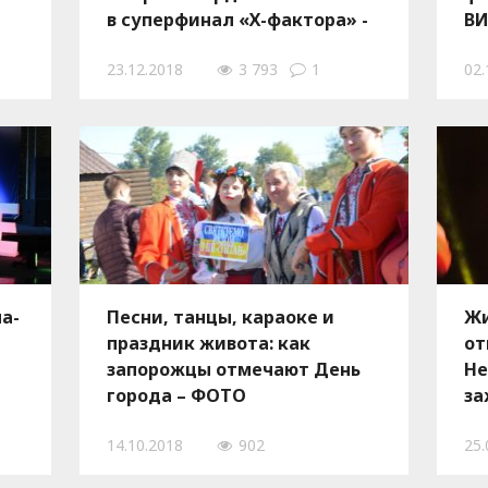
в суперфинал «Х-фактора» -
В
ФОТО, ВИДЕО
23.12.2018
3 793
1
02.
а-
Песни, танцы, караоке и
Жи
праздник живота: как
от
запорожцы отмечают День
Не
города – ФОТО
за
Се
14.10.2018
902
25.