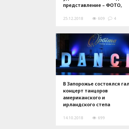
представление – ФОТО,
ВИДЕО
25.12.2018
609
4
В Запорожье состоялся гал
концерт танцоров
американского и
ирландского степа
14.10.2018
699