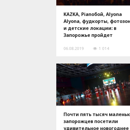
KAZKA, Pianoбой, Alyona
Alyona, фудкорты, фотозо
и детские локации: в
Запорожье пройдет
музыкальный фестиваль
06.08.2019
1 014
Khortytsia Freedom
Почти пять тысяч малень
запорожцев посетили
удивительное новогоднее