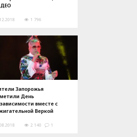
ИДЕО
12.2018
1 796
тели Запорожья
метили День
зависимости вместе с
жигательной Веркой
рдючкой – ФОТО, ВИДЕО
08.2018
2 140
1