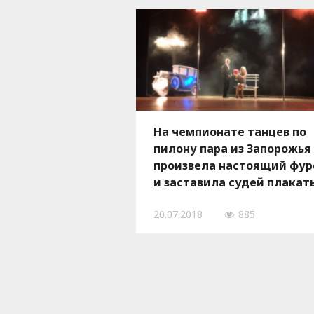
На чемпионате танцев по
пилону пара из Запорожья
произвела настоящий фур
и заставила судей плакать
ВИДЕО
20.07.2018
885